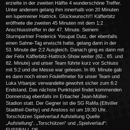
erzielte in der zweiten Hälfte 4 wunderschöne Treffer.
Unter anderem gelang ihm innerhalb von 20 Minuten
ein lupenreiner Hattrick. Glückwunsch!!! Käfferbitz
eröffnete die zweiten 45 Minuten mit dem 1:2
Anschlusstreffer in der 47. Minute. Seinem
Sturmpartner Frederick Yosupat Dutz, der ebenfalls
einen Sahne-Tag erwischt hatte, gelang dann in der
53. Minute der 2:2 Ausgleich. Danach ging es dann mit
der Felix Käfferbitz-Hattrick-Show weiter (62., 65. und
82. Minute) und unser Team führte kurz vor Schluss
mit 5:2 und die Messe war gelesen. In 89. Minute gab
es dann noch einen Foulelfmeter für unser Team und
Luka Vrbanjac verwandelte gewohnt sicher zum 6:2
Endstand. Das nächste Punktspiel findet kommenden
Donnerstag ebenfalls im Erbacher Jean-Müller-
Stadion statt. Der Gegner ist die SG RaMa (Eltviller
Stadtteil-Derby) und Anstoss ist um 19:30 Uhr.
Torschützen Spielverlauf Aufstellung Quelle
„Aufstellung“, „Torschützen“ und „Spielverlauf“:
FUSSBALL.DE