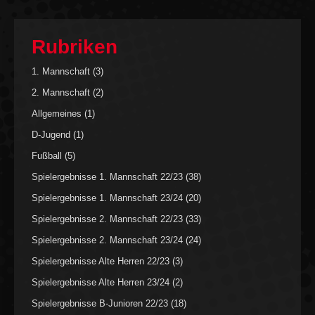
Rubriken
1. Mannschaft
(3)
2. Mannschaft
(2)
Allgemeines
(1)
D-Jugend
(1)
Fußball
(5)
Spielergebnisse 1. Mannschaft 22/23
(38)
Spielergebnisse 1. Mannschaft 23/24
(20)
Spielergebnisse 2. Mannschaft 22/23
(33)
Spielergebnisse 2. Mannschaft 23/24
(24)
Spielergebnisse Alte Herren 22/23
(3)
Spielergebnisse Alte Herren 23/24
(2)
Spielergebnisse B-Junioren 22/23
(18)