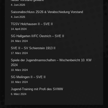
4. Juni 2026
Saisonabschluss 25/26 & Verabschiedung Vorstand
4. Juni 2026
TGSV Holzhausen II – SVE II
14. April 2024
SG Hallgarten II/FC Oestrich – SVE II
24. März 2024
SVE II – SV Schierstein 1913 II
17. März 2024
Spiele der Jugendmannschaften – Wochenbericht 10. KW
2024
10. März 2024
SG Meilingen II – SVE II
10. März 2024
Jugend-Training mit Profi des SVWW
6. März 2024