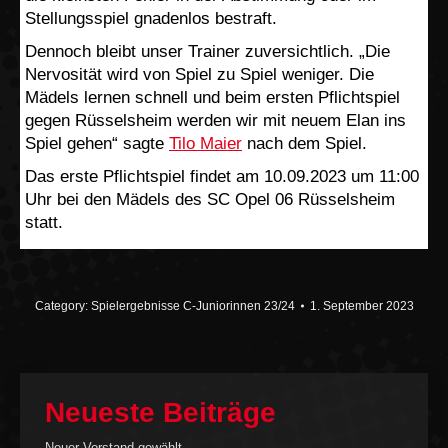
Stellungsspiel gnadenlos bestraft.
Dennoch bleibt unser Trainer zuversichtlich. „Die
Nervosität wird von Spiel zu Spiel weniger. Die
Mädels lernen schnell und beim ersten Pflichtspiel
gegen Rüsselsheim werden wir mit neuem Elan ins
Spiel gehen“ sagte
Tilo Maier
nach dem Spiel.
Das erste Pflichtspiel findet am 10.09.2023 um 11:00
Uhr bei den Mädels des SC Opel 06 Rüsselsheim
statt.
Category:
Spielergebnisse C-Juniorinnen 23/24
1. September 2023
Neueste Beiträge
Neuer Vorstand gewählt