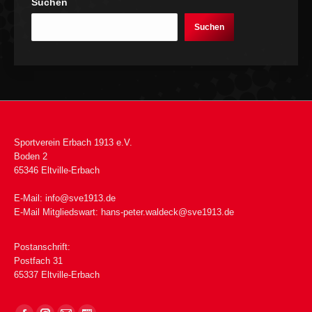
Suchen
Suchen
Sportverein Erbach 1913 e.V.
Boden 2
65346 Eltville-Erbach
E-Mail:
info@sve1913.de
E-Mail Mitgliedswart:
hans-peter.waldeck@sve1913.de
Postanschrift:
Postfach 31
65337 Eltville-Erbach
Finden Sie uns auf: