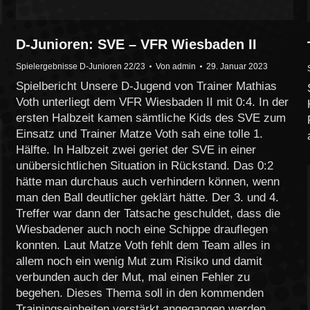
D-Junioren: SVE – VFR Wiesbaden II
Spielergebnisse D-Junioren 22/23
Von
admin
29. Januar 2023
Spielbericht Unsere D-Jugend von Trainer Mathias
Voth unterliegt dem VFR Wiesbaden II mit 0:4. In der
ersten Halbzeit kamen sämtliche Kids des SVE zum
Einsatz und Trainer Matze Voth sah eine tolle 1.
Hälfte. In Halbzeit zwei geriet der SVE in einer
unübersichtlichen Situation in Rückstand. Das 0:2
hätte man durchaus auch verhindern können, wenn
man den Ball deutlicher geklärt hätte. Der 3. und 4.
Treffer war dann der Tatsache geschuldet, dass die
Wiesbadener auch noch eine Schippe drauflegen
konnten. Laut Matze Voth fehlt dem Team alles in
allem noch ein wenig Mut zum Risiko und damit
verbunden auch der Mut, mal einen Fehler zu
begehen. Dieses Thema soll in den kommenden
Trainingseinheiten verstärkt angegangen werden.