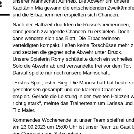
unserer Mannschaft Auftrieb. Die Abwehr um unsere
Kapitänin Mia gewann die entscheidenden Zweikämpf
und die Erbacherinnen erspielten sich Chancen.
Nach der Halbzeit drückten die Rüsselsheimerinnen,
ohne jedoch zwingende Chancen zu erspielen. Doch
dann wendete sich das Blatt. Die Erbacherinnen
verteidigten kompakt, ließen keine Torschüsse mehr z
und setzten die gegnerische Abwehr unter Druck.
Unsere Spielerin Romy schüttelte durch ein schnelles
Solo die Abwehr ab und verwandelte frei vor dem Tor.
Darauf spielte nur noch unsere Mannschaft.
„Erstes Spiel, ester Sieg. Die Mannschaft hat heute s
geschlossen gekämpft und die klareren Chancen
erspielt. Gerade die Leistung in der zweiten Halbzeit 
richtig stark“, meinte das Trainerteam um Larissa und
Tilo Maier.
Kommendes Wochenende ist unser Team spielfrei und
am 23.09.2023 um 15:00 Uhr ist unser Team zu Gast b
der Germania aus Schwanheim.